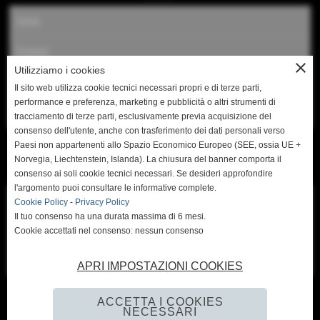
Home
Prodotti
close
Utilizziamo i cookies
Foto Gallery
Il sito web utilizza cookie tecnici necessari propri e di terze parti,
performance e preferenza, marketing e pubblicità o altri strumenti di
Dove saremo presenti con i nostri STAND
tracciamento di terze parti, esclusivamente previa acquisizione del
consenso dell'utente, anche con trasferimento dei dati personali verso
Paesi non appartenenti allo Spazio Economico Europeo (SEE, ossia UE +
Norvegia, Liechtenstein, Islanda). La chiusura del banner comporta il
Contattaci:
consenso ai soli cookie tecnici necessari. Se desideri approfondire
l'argomento puoi consultare le informative complete.
Sei un Negozio!!
Cookie Policy
-
Privacy Policy
Il tuo consenso ha una durata massima di 6 mesi.
Sono un Allevatore
Cookie accettati nel consenso: nessun consenso
Sono un Privato
APRI IMPOSTAZIONI COOKIES
ACCETTA I COOKIES
NECESSARI