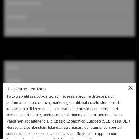
Termini e Condizioni
Dove Siamo
Effettua un Pagamento
Menu:
Home
Prodotti
close
Utilizziamo i cookies
Foto Gallery
Il sito web utilizza cookie tecnici necessari propri e di terze parti,
performance e preferenza, marketing e pubblicità o altri strumenti di
Dove saremo presenti con i nostri STAND
tracciamento di terze parti, esclusivamente previa acquisizione del
consenso dell'utente, anche con trasferimento dei dati personali verso
Paesi non appartenenti allo Spazio Economico Europeo (SEE, ossia UE +
Norvegia, Liechtenstein, Islanda). La chiusura del banner comporta il
Contattaci:
consenso ai soli cookie tecnici necessari. Se desideri approfondire