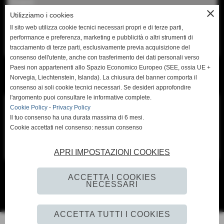
Prodotti
close
Utilizziamo i cookies
Foto Gallery
Il sito web utilizza cookie tecnici necessari propri e di terze parti,
performance e preferenza, marketing e pubblicità o altri strumenti di
Dove saremo presenti con i nostri STAND
tracciamento di terze parti, esclusivamente previa acquisizione del
consenso dell'utente, anche con trasferimento dei dati personali verso
Paesi non appartenenti allo Spazio Economico Europeo (SEE, ossia UE +
Norvegia, Liechtenstein, Islanda). La chiusura del banner comporta il
Contattaci:
consenso ai soli cookie tecnici necessari. Se desideri approfondire
l'argomento puoi consultare le informative complete.
Sei un Negozio!!
Cookie Policy
-
Privacy Policy
Il tuo consenso ha una durata massima di 6 mesi.
Sono un Allevatore
Cookie accettati nel consenso: nessun consenso
Sono un Privato
APRI IMPOSTAZIONI COOKIES
ACCETTA I COOKIES
NECESSARI
ACCETTA TUTTI I COOKIES