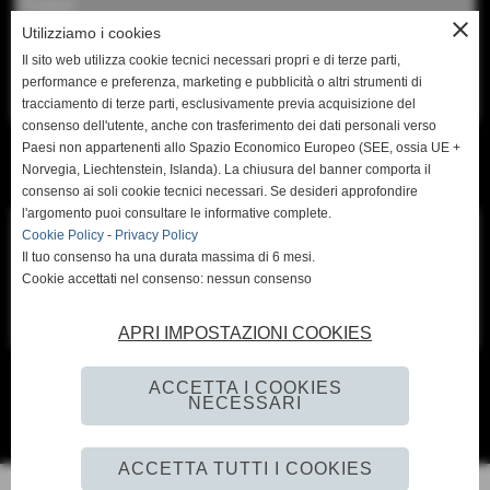
Prodotti
close
Utilizziamo i cookies
Foto Gallery
Il sito web utilizza cookie tecnici necessari propri e di terze parti,
performance e preferenza, marketing e pubblicità o altri strumenti di
Dove saremo presenti con i nostri STAND
tracciamento di terze parti, esclusivamente previa acquisizione del
consenso dell'utente, anche con trasferimento dei dati personali verso
Paesi non appartenenti allo Spazio Economico Europeo (SEE, ossia UE +
Norvegia, Liechtenstein, Islanda). La chiusura del banner comporta il
Contattaci:
consenso ai soli cookie tecnici necessari. Se desideri approfondire
l'argomento puoi consultare le informative complete.
Sei un Negozio!!
Cookie Policy
-
Privacy Policy
Il tuo consenso ha una durata massima di 6 mesi.
Sono un Allevatore
Cookie accettati nel consenso: nessun consenso
Sono un Privato
APRI IMPOSTAZIONI COOKIES
ACCETTA I COOKIES
NECESSARI
ACCETTA TUTTI I COOKIES